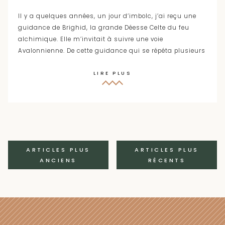
Il y a quelques années, un jour d’imbolc, j’ai reçu une
guidance de Brighid, la grande Déesse Celte du feu
alchimique. Elle m’invitait à suivre une voie
Avalonnienne. De cette guidance qui se répéta plusieurs
LIRE PLUS
Navigation
ARTICLES PLUS
ARTICLES PLUS
ANCIENS
RÉCENTS
des
articles