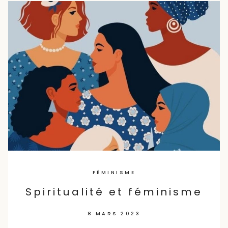
Skip
to
content
FÉMINISME
Spiritualité et féminisme
8 MARS 2023