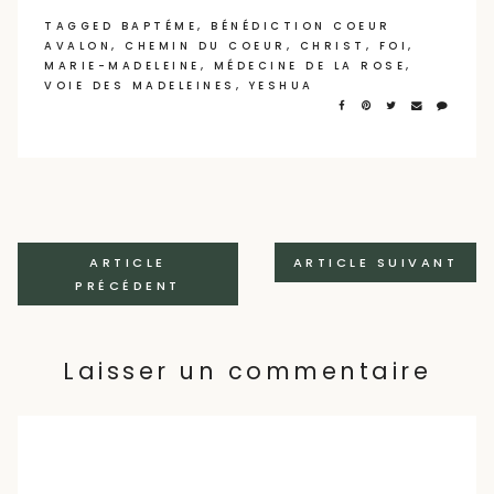
TAGGED
BAPTÉME
,
BÉNÉDICTION COEUR
AVALON
,
CHEMIN DU COEUR
,
CHRIST
,
FOI
,
MARIE-MADELEINE
,
MÉDECINE DE LA ROSE
,
VOIE DES MADELEINES
,
YESHUA
Navigation
ARTICLE
ARTICLE SUIVANT
PRÉCÉDENT
des
articles
Laisser un commentaire