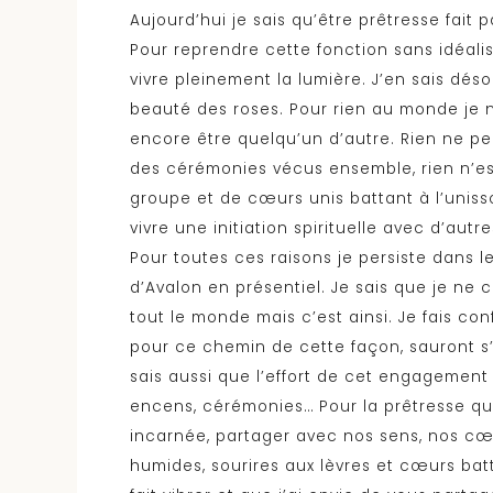
Aujourd’hui je sais qu’être prêtresse fait 
Pour reprendre cette fonction sans idéalisa
vivre pleinement la lumière. J’en sais dés
beauté des roses. Pour rien au monde je ne
encore être quelqu’un d’autre. Rien ne peu
des cérémonies vécus ensemble, rien n’est
groupe et de cœurs unis battant à l’unisso
vivre une initiation spirituelle avec d’a
Pour toutes ces raisons je persiste dans le
d’Avalon en présentiel. Je sais que je ne c
tout le monde mais c’est ainsi. Je fais con
pour ce chemin de cette façon, sauront s’e
sais aussi que l’effort de cet engagement
encens, cérémonies… Pour la prêtresse que 
incarnée, partager avec nos sens, nos cœur
humides, sourires aux lèvres et cœurs b