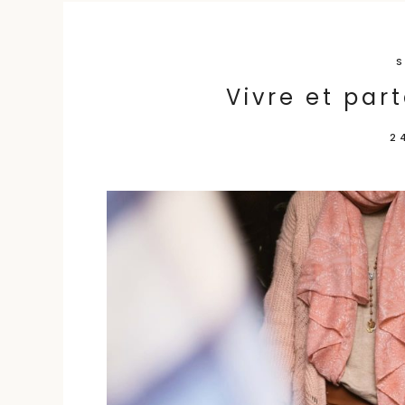
Skip
to
S
content
Vivre et par
2