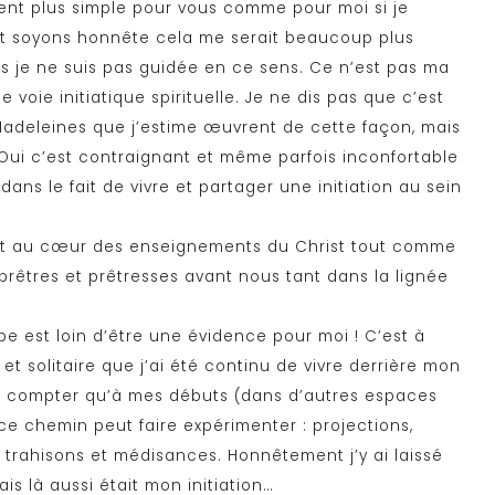
ent plus simple pour vous comme pour moi si je
e et soyons honnête cela me serait beaucoup plus
ais je ne suis pas guidée en ce sens. Ce n’est pas ma
ie initiatique spirituelle. Je ne dis pas que c’est
adeleines que j’estime œuvrent de cette façon, mais
i. Oui c’est contraignant et même parfois inconfortable
dans le fait de vivre et partager une initiation au sein
té est au cœur des enseignements du Christ tout comme
prêtres et prêtresses avant nous tant dans la lignée
e est loin d’être une évidence pour moi ! C’est à
et solitaire que j’ai été continu de vivre derrière mon
s compter qu’à mes débuts (dans d’autres espaces
 ce chemin peut faire expérimenter : projections,
es, trahisons et médisances. Honnêtement j’y ai laissé
Mais là aussi était mon initiation…