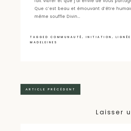
fait vibrer et que j’ai envie de vous partag
Que c’est beau et émouvant d’être humains
même souffle Divin…
TAGGED
COMMUNAUTÉ
,
INITIATION
,
LIGNÉE
MADELEINES
Navigation
ARTICLE PRÉCÉDENT
des
articles
Laisser