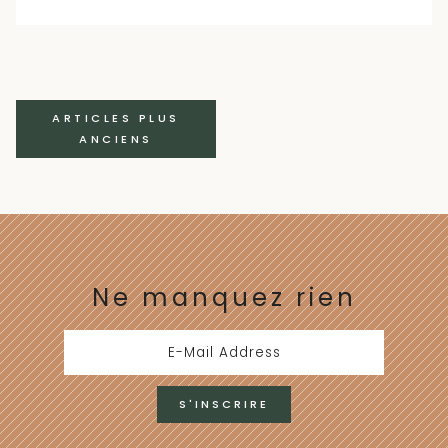
Navigation
ARTICLES PLUS
ANCIENS
des
articles
Ne manquez rien