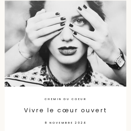
Skip
to
content
CHEMIN DU COEUR
Vivre le cœur ouvert
8 NOVEMBRE 2024