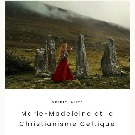
Skip
to
content
SPIRITUALITÉ
Marie-Madeleine et le
Christianisme Celtique