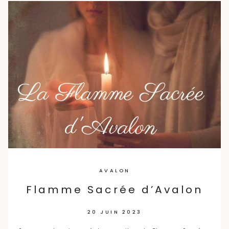
Skip
to
content
AVALON
Flamme Sacrée d’Avalon
20 JUIN 2023