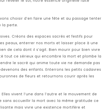
r révéler le soi, notre essence originelle faite
vons choisir d’en faire une fête et au passage tenter
 la perte.
ives. Créons des espaces sacrés et festifs pour
es peaux, enterrer nos morts et laisser place à une
en de cela dont il s’agit. Bien mourir pour bien vivre
côté tout ce sérieux qui encombre la mort et plombe la
prendre le sacré qui anime toute vie ne demande pas
edevenons des enfants. Enterrons les petits cadavres
uronnes de fleurs et retournons courir après les
. Elles vivent l’une dans l’autre et le mouvement de
vie sans accueillir la mort avec la même gratitude ce
alisante mais vivre une existence mortifère et