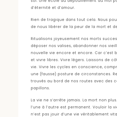
soi. Une école du dépouillement du moi pou
d’éternité et d’amour.
Rien de tragique dans tout cela. Nous pou
de nous libérer de la peur de la mort et de
Ritualisons joyeusement nos morts success
déposer nos valises, abandonner nos vieill
nouvelle vie encore et encore. Car c’est bi
et vivre libres. Vivre légers. Laissons de 
vie. Vivre les cycles en conscience, com
une (fausse) posture de circonstances. R
trouvés au bord de nos routes avec des co
papillons.
La vie ne s’arrête jamais. La mort non plus
l’une à l’autre est permanent. Vouloir la 
n’est pas jouir d’une vie véritablement vit