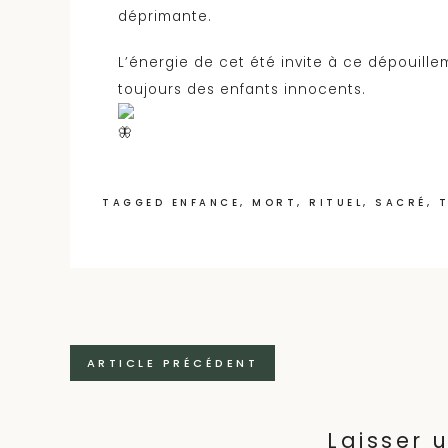
déprimante.
L’énergie de cet été invite à ce dépouill
toujours des enfants innocents.
TAGGED
ENFANCE
,
MORT
,
RITUEL
,
SACRÉ
,
Navigation
ARTICLE PRÉCÉDENT
des
articles
Laisser