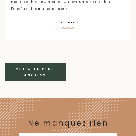
monde et hors du monde. Un royaume secret dont
l’accès est dans notre cœur
LIRE PLUS
Navigation
ARTICLES PLUS
ANCIENS
des
articles
Ne manquez rien