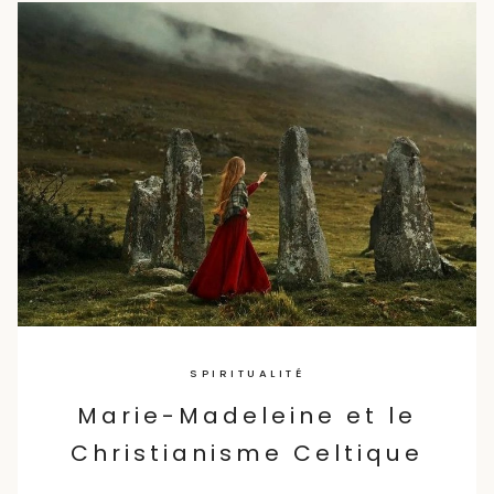
Skip
to
content
SPIRITUALITÉ
Marie-Madeleine et le
Christianisme Celtique