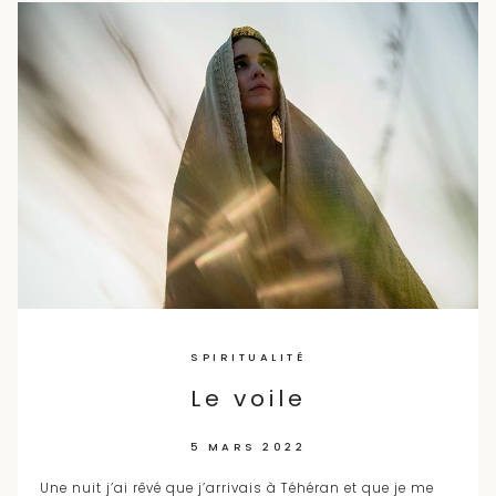
Skip
to
content
SPIRITUALITÉ
Le voile
5 MARS 2022
Une nuit j’ai rêvé que j’arrivais à Téhéran et que je me