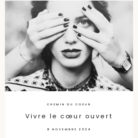
Skip
to
content
CHEMIN DU COEUR
Vivre le cœur ouvert
8 NOVEMBRE 2024