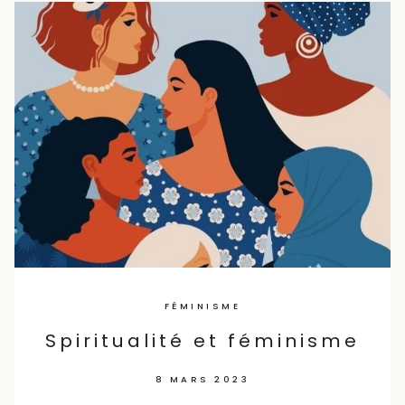
Skip
to
content
FÉMINISME
Spiritualité et féminisme
8 MARS 2023