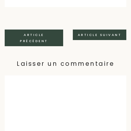
Navigation
ARTICLE
ARTICLE SUIVANT
PRÉCÉDENT
des
articles
Laisser un commentaire