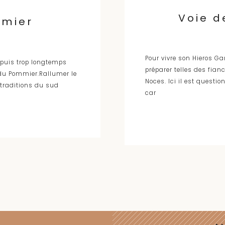
Voie d
mmier
Pour vivre son Hieros Ga
depuis trop longtemps
préparer telles des fian
 du Pommier.Rallumer le
Noces. Ici il est questi
traditions du sud
car