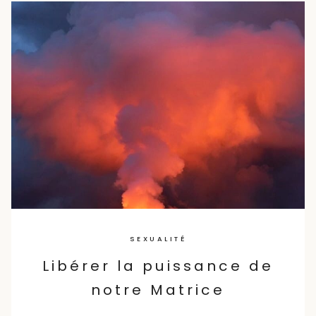
Skip
to
content
SEXUALITÉ
Libérer la puissance de
notre Matrice