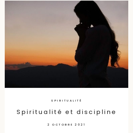
Skip
to
content
SPIRITUALITÉ
Spiritualité et discipline
2 OCTOBRE 2021